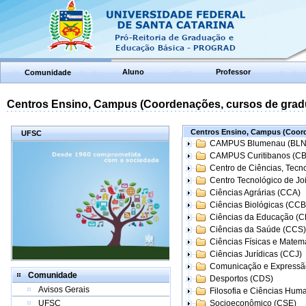
Aluno
Professor
Comunidade
Centros Ensino, Campus (Coordenações, cursos de grad
Centros Ensino, Campus (Coord
UFSC
CAMPUS Blumenau (BLN
CAMPUS Curitibanos (C
Centro de Ciências, Tecn
Centro Tecnológico de Joi
Ciências Agrárias (CCA)
Ciências Biológicas (CCB
Ciências da Educação (
Ciências da Saúde (CCS)
Ciências Físicas e Matem
Ciências Jurídicas (CCJ)
Comunicação e Expressã
Comunidade
Desportos (CDS)
Avisos Gerais
Filosofia e Ciências Hum
UFSC
Socioeconômico (CSE)