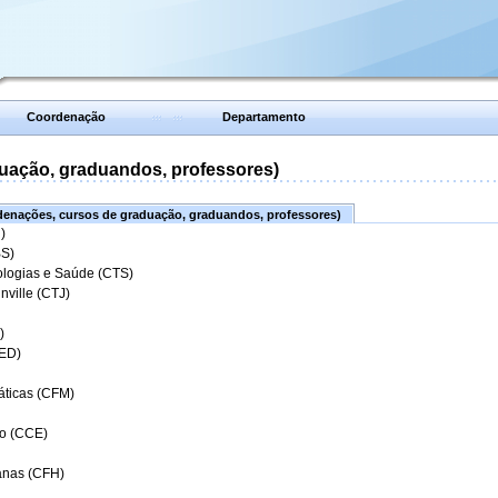
Coordenação
Departamento
uação, graduandos, professores)
enações, cursos de graduação, graduandos, professores)
)
BS)
ologias e Saúde (CTS)
nville (CTJ)
)
CED)
áticas (CFM)
o (CCE)
anas (CFH)