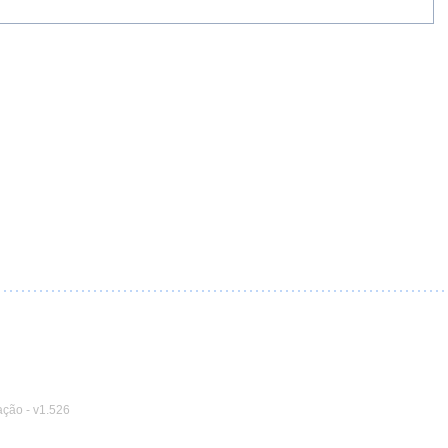
ação
-
v1.526