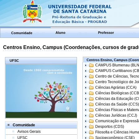
Aluno
Professor
Comunidade
Centros Ensino, Campus (Coordenações, cursos de grad
Centros Ensino, Campus (Coord
UFSC
CAMPUS Blumenau (BLN
CAMPUS Curitibanos (C
Centro de Ciências, Tecn
Centro Tecnológico de Joi
Ciências Agrárias (CCA)
Ciências Biológicas (CCB
Ciências da Educação (
Ciências da Saúde (CCS)
Ciências Físicas e Matem
Ciências Jurídicas (CCJ)
Comunicação e Expressã
Comunidade
Desportos (CDS)
Avisos Gerais
Filosofia e Ciências Hum
UFSC
Socioeconômico (CSE)