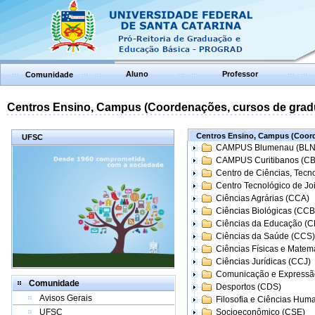
Aluno
Professor
Comunidade
Centros Ensino, Campus (Coordenações, cursos de grad
Centros Ensino, Campus (Coord
UFSC
CAMPUS Blumenau (BLN
CAMPUS Curitibanos (C
Centro de Ciências, Tecn
Centro Tecnológico de Joi
Ciências Agrárias (CCA)
Ciências Biológicas (CCB
Ciências da Educação (
Ciências da Saúde (CCS)
Ciências Físicas e Matem
Ciências Jurídicas (CCJ)
Comunicação e Expressã
Comunidade
Desportos (CDS)
Avisos Gerais
Filosofia e Ciências Hum
UFSC
Socioeconômico (CSE)