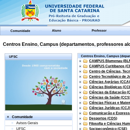
Aluno
Professor
Comunidade
Centros Ensino, Campus (departamentos, professores aloc
Centros Ensino, Campus (depart
UFSC
CAMPUS Blumenau (BL
CAMPUS Curitibanos (C
Centro de Ciências, Tec
Centro Tecnológico de Jo
Ciências Agrárias (CCA)
Ciências Biológicas (CC
Ciências da Educação (
Ciências da Saúde (CCS
Ciências Físicas e Mate
Ciências Jurídicas (CCJ
Comunicação e Express
Comunidade
Desportos (CDS)
Avisos Gerais
Filosofia e Ciências Hu
UFSC
Socioeconômico (CSE)