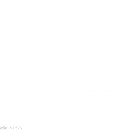
ação
-
v1.526