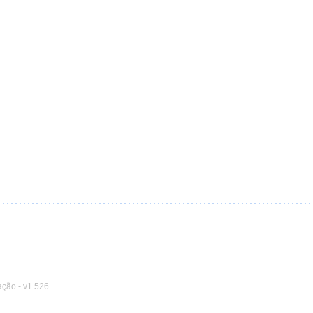
ação
-
v1.526