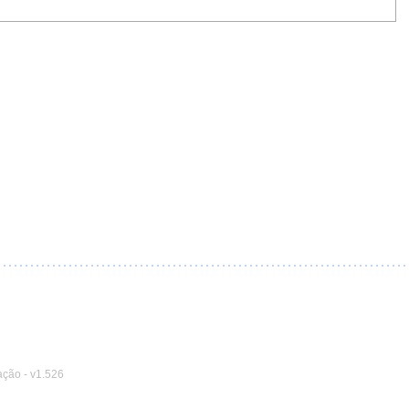
ação
-
v1.526