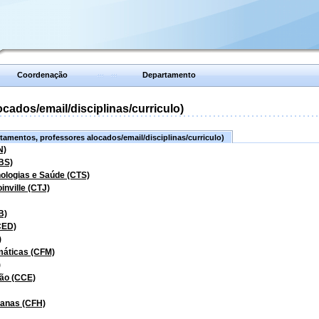
Coordenação
Departamento
ados/email/disciplinas/curriculo)
amentos, professores alocados/email/disciplinas/curriculo)
N)
BS)
nologias e Saúde (CTS)
inville (CTJ)
B)
CED)
)
máticas (CFM)
)
ão (CCE)
manas (CFH)