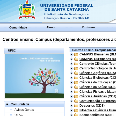
Aluno
Professor
Comunidade
Centros Ensino, Campus (departamentos, professores aloc
Centros Ensino, Campus (depart
UFSC
CAMPUS Blumenau (BL
CAMPUS Curitibanos (C
Centro de Ciências, Tec
Centro Tecnológico de Jo
Ciências Agrárias (CCA)
Ciências Biológicas (CC
Ciências da Educação (
Ciências da Saúde (CCS
Ciências Físicas e Mate
Ciências Jurídicas (CCJ
Comunicação e Express
Comunidade
Desportos (CDS)
Avisos Gerais
Filosofia e Ciências Hu
UFSC
Socioeconômico (CSE)