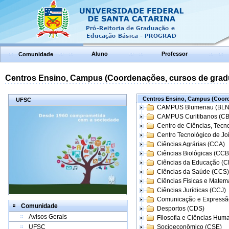
Aluno
Professor
Comunidade
Centros Ensino, Campus (Coordenações, cursos de grad
Centros Ensino, Campus (Coord
UFSC
CAMPUS Blumenau (BLN
CAMPUS Curitibanos (C
Centro de Ciências, Tecn
Centro Tecnológico de Joi
Ciências Agrárias (CCA)
Ciências Biológicas (CCB
Ciências da Educação (
Ciências da Saúde (CCS)
Ciências Físicas e Matem
Ciências Jurídicas (CCJ)
Comunicação e Expressã
Comunidade
Desportos (CDS)
Avisos Gerais
Filosofia e Ciências Hum
UFSC
Socioeconômico (CSE)