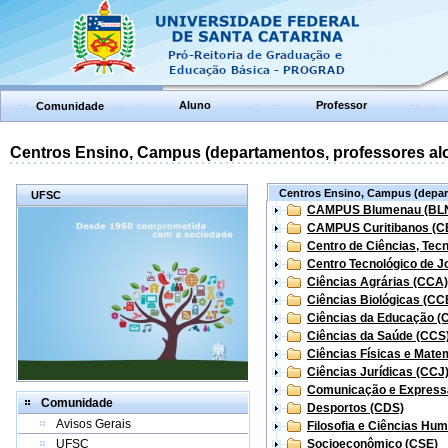
Aluno
Professor
Comunidade
Centros Ensino, Campus (departamentos, professores aloc
Centros Ensino, Campus (depart
UFSC
CAMPUS Blumenau (BL
CAMPUS Curitibanos (C
Centro de Ciências, Tec
Centro Tecnológico de Jo
Ciências Agrárias (CCA)
Ciências Biológicas (CC
Ciências da Educação (
Ciências da Saúde (CCS
Ciências Físicas e Mate
Ciências Jurídicas (CCJ
Comunicação e Express
Comunidade
Desportos (CDS)
Avisos Gerais
Filosofia e Ciências Hu
UFSC
Socioeconômico (CSE)