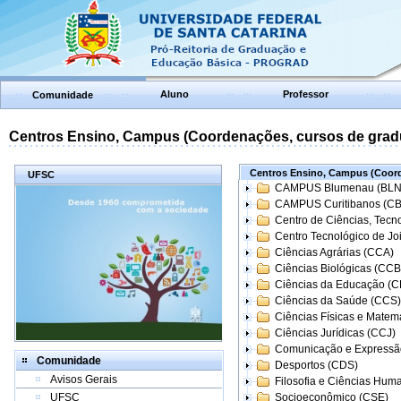
Aluno
Professor
Comunidade
Centros Ensino, Campus (Coordenações, cursos de grad
Centros Ensino, Campus (Coord
UFSC
CAMPUS Blumenau (BLN
CAMPUS Curitibanos (C
Centro de Ciências, Tecn
Centro Tecnológico de Joi
Ciências Agrárias (CCA)
Ciências Biológicas (CCB
Ciências da Educação (
Ciências da Saúde (CCS)
Ciências Físicas e Matem
Ciências Jurídicas (CCJ)
Comunicação e Expressã
Comunidade
Desportos (CDS)
Avisos Gerais
Filosofia e Ciências Hum
UFSC
Socioeconômico (CSE)