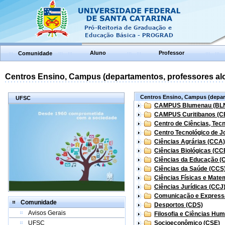
Aluno
Professor
Comunidade
Centros Ensino, Campus (departamentos, professores aloc
Centros Ensino, Campus (depart
UFSC
CAMPUS Blumenau (BL
CAMPUS Curitibanos (C
Centro de Ciências, Tec
Centro Tecnológico de Jo
Ciências Agrárias (CCA)
Ciências Biológicas (CC
Ciências da Educação (
Ciências da Saúde (CCS
Ciências Físicas e Mate
Ciências Jurídicas (CCJ
Comunicação e Express
Comunidade
Desportos (CDS)
Avisos Gerais
Filosofia e Ciências Hu
UFSC
Socioeconômico (CSE)