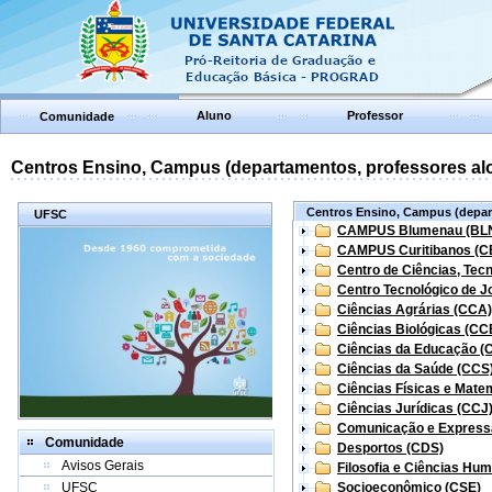
Aluno
Professor
Comunidade
Centros Ensino, Campus (departamentos, professores aloc
Centros Ensino, Campus (depart
UFSC
CAMPUS Blumenau (BL
CAMPUS Curitibanos (C
Centro de Ciências, Tec
Centro Tecnológico de Jo
Ciências Agrárias (CCA)
Ciências Biológicas (CC
Ciências da Educação (
Ciências da Saúde (CCS
Ciências Físicas e Mate
Ciências Jurídicas (CCJ
Comunicação e Express
Comunidade
Desportos (CDS)
Avisos Gerais
Filosofia e Ciências Hu
UFSC
Socioeconômico (CSE)