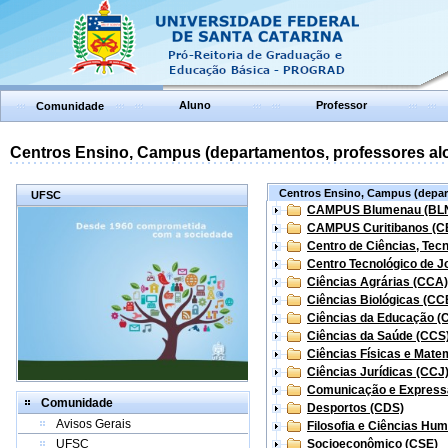
Aluno
Professor
Comunidade
Centros Ensino, Campus (departamentos, professores aloc
Centros Ensino, Campus (depart
UFSC
CAMPUS Blumenau (BL
CAMPUS Curitibanos (C
Centro de Ciências, Tec
Centro Tecnológico de Jo
Ciências Agrárias (CCA)
Ciências Biológicas (CC
Ciências da Educação (
Ciências da Saúde (CCS
Ciências Físicas e Mate
Ciências Jurídicas (CCJ
Comunicação e Express
Comunidade
Desportos (CDS)
Avisos Gerais
Filosofia e Ciências Hu
UFSC
Socioeconômico (CSE)