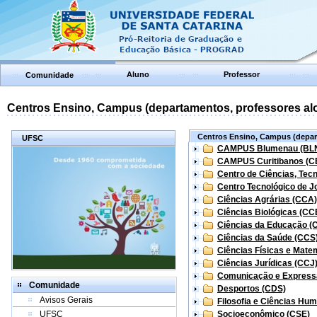
Aluno
Professor
Comunidade
Centros Ensino, Campus (departamentos, professores aloc
Centros Ensino, Campus (depart
UFSC
CAMPUS Blumenau (BL
CAMPUS Curitibanos (C
Centro de Ciências, Tec
Centro Tecnológico de Jo
Ciências Agrárias (CCA)
Ciências Biológicas (CC
Ciências da Educação (
Ciências da Saúde (CCS
Ciências Físicas e Mate
Ciências Jurídicas (CCJ
Comunicação e Express
Comunidade
Desportos (CDS)
Avisos Gerais
Filosofia e Ciências Hu
UFSC
Socioeconômico (CSE)