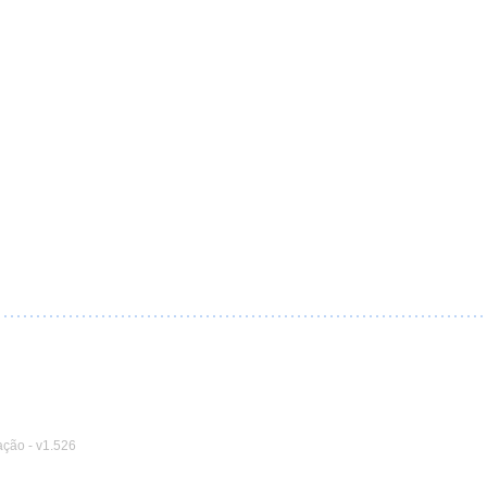
ação
-
v1.526