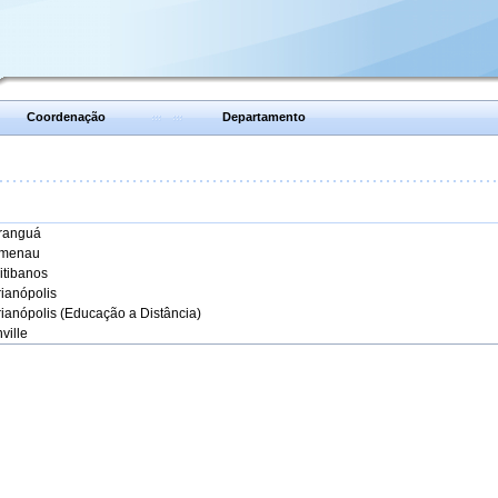
Coordenação
Departamento
aranguá
umenau
itibanos
rianópolis
rianópolis (Educação a Distância)
ville