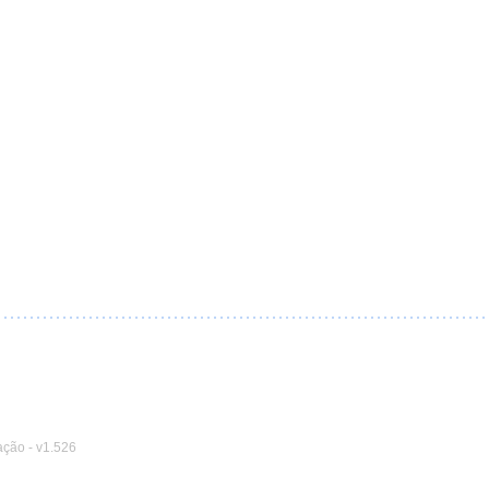
ação
-
v1.526