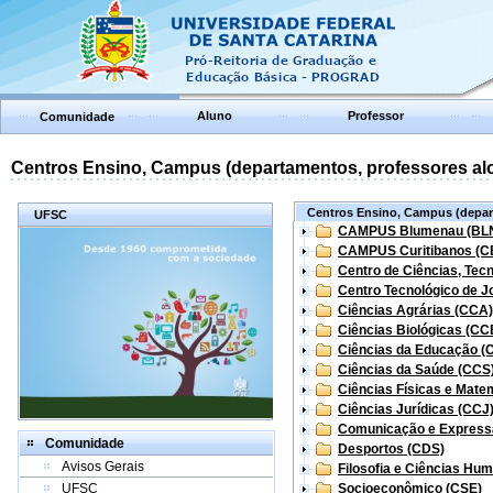
Aluno
Professor
Comunidade
Centros Ensino, Campus (departamentos, professores aloc
Centros Ensino, Campus (depart
UFSC
CAMPUS Blumenau (BL
CAMPUS Curitibanos (C
Centro de Ciências, Tec
Centro Tecnológico de Jo
Ciências Agrárias (CCA)
Ciências Biológicas (CC
Ciências da Educação (
Ciências da Saúde (CCS
Ciências Físicas e Mate
Ciências Jurídicas (CCJ
Comunicação e Express
Comunidade
Desportos (CDS)
Avisos Gerais
Filosofia e Ciências Hu
UFSC
Socioeconômico (CSE)