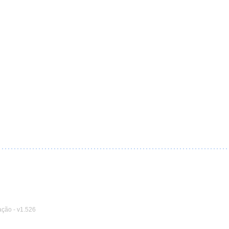
ação
-
v1.526