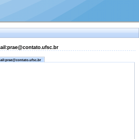
mail:prae@contato.ufsc.br
mail:prae@contato.ufsc.br