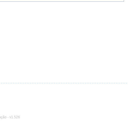
ação
-
v1.526