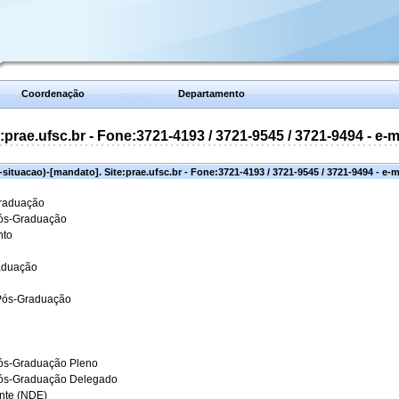
Coordenação
Departamento
prae.ufsc.br - Fone:3721-4193 / 3721-9545 / 3721-9494 - e-
situacao)-[mandato]. Site:prae.ufsc.br - Fone:3721-4193 / 3721-9545 / 3721-9494 - e-
Graduação
Pós-Graduação
nto
aduação
 Pós-Graduação
ós-Graduação Pleno
Pós-Graduação Delegado
ante (NDE)