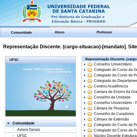
Aluno
Professor
Comunidade
Representação Discente. (cargo-situacao)-[mandato]. Site:
Representação Discente. (cargo-
UFSC
Conselho Universitário
Colegiado do Curso da 
Colegiado do Curso de 
Colegiado do Departame
Centros Acadêmicos
Camara de Ensino da Gr
Conselho da Unidade
Conselho Universitario -
Câmara de Pesquisa
Conselho de Curadores
Câmara de Extensão
Comunidade
Colegiado do Curso de P
Avisos Gerais
Colegiado do Curso de 
UFSC
Núcleo Docente Estrutur