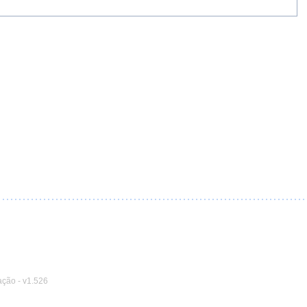
ação
-
v1.526