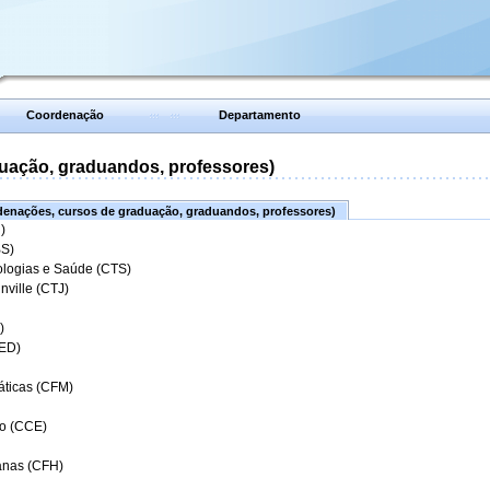
Coordenação
Departamento
uação, graduandos, professores)
enações, cursos de graduação, graduandos, professores)
)
BS)
ologias e Saúde (CTS)
nville (CTJ)
)
CED)
áticas (CFM)
o (CCE)
anas (CFH)