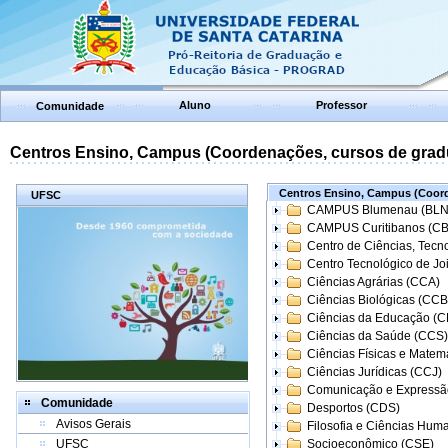
Aluno
Professor
Comunidade
Centros Ensino, Campus (Coordenações, cursos de grad
Centros Ensino, Campus (Coord
UFSC
CAMPUS Blumenau (BLN
CAMPUS Curitibanos (C
Centro de Ciências, Tecn
Centro Tecnológico de Joi
Ciências Agrárias (CCA)
Ciências Biológicas (CCB
Ciências da Educação (
Ciências da Saúde (CCS)
Ciências Físicas e Matem
Ciências Jurídicas (CCJ)
Comunicação e Expressã
Comunidade
Desportos (CDS)
Avisos Gerais
Filosofia e Ciências Hum
UFSC
Socioeconômico (CSE)