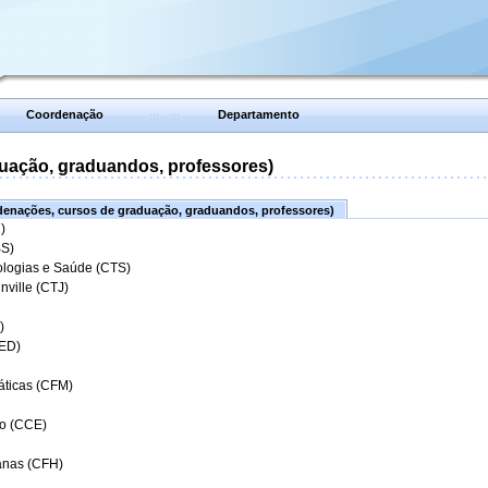
Coordenação
Departamento
uação, graduandos, professores)
enações, cursos de graduação, graduandos, professores)
)
BS)
ologias e Saúde (CTS)
nville (CTJ)
)
CED)
áticas (CFM)
o (CCE)
anas (CFH)