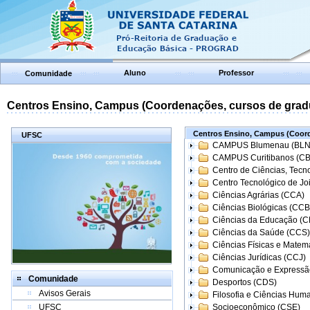
Aluno
Professor
Comunidade
Centros Ensino, Campus (Coordenações, cursos de grad
Centros Ensino, Campus (Coord
UFSC
CAMPUS Blumenau (BLN
CAMPUS Curitibanos (C
Centro de Ciências, Tecn
Centro Tecnológico de Joi
Ciências Agrárias (CCA)
Ciências Biológicas (CCB
Ciências da Educação (
Ciências da Saúde (CCS)
Ciências Físicas e Matem
Ciências Jurídicas (CCJ)
Comunicação e Expressã
Comunidade
Desportos (CDS)
Avisos Gerais
Filosofia e Ciências Hum
UFSC
Socioeconômico (CSE)