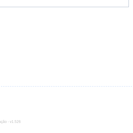
ação
-
v1.526