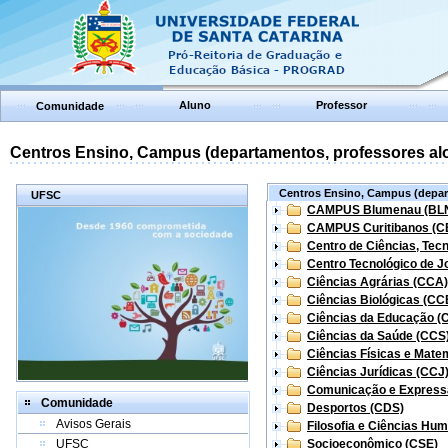
Aluno
Professor
Comunidade
Centros Ensino, Campus (departamentos, professores aloc
Centros Ensino, Campus (depart
UFSC
CAMPUS Blumenau (BL
CAMPUS Curitibanos (C
Centro de Ciências, Tec
Centro Tecnológico de Jo
Ciências Agrárias (CCA)
Ciências Biológicas (CC
Ciências da Educação (
Ciências da Saúde (CCS
Ciências Físicas e Mate
Ciências Jurídicas (CCJ
Comunicação e Express
Comunidade
Desportos (CDS)
Avisos Gerais
Filosofia e Ciências Hu
UFSC
Socioeconômico (CSE)