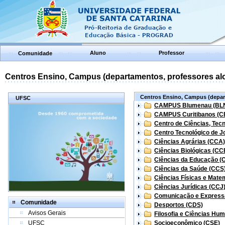
Aluno
Professor
Comunidade
Centros Ensino, Campus (departamentos, professores aloc
Centros Ensino, Campus (depart
UFSC
CAMPUS Blumenau (BL
CAMPUS Curitibanos (C
Centro de Ciências, Tec
Centro Tecnológico de Jo
Ciências Agrárias (CCA)
Ciências Biológicas (CC
Ciências da Educação (
Ciências da Saúde (CCS
Ciências Físicas e Mate
Ciências Jurídicas (CCJ
Comunicação e Express
Comunidade
Desportos (CDS)
Avisos Gerais
Filosofia e Ciências Hu
UFSC
Socioeconômico (CSE)