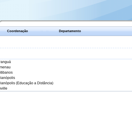
Coordenação
Departamento
aranguá
umenau
itibanos
rianópolis
rianópolis (Educação a Distância)
ville