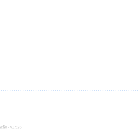
ação
-
v1.526