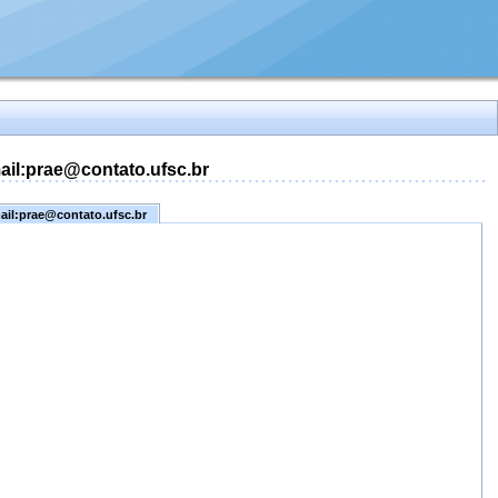
mail:prae@contato.ufsc.br
mail:prae@contato.ufsc.br