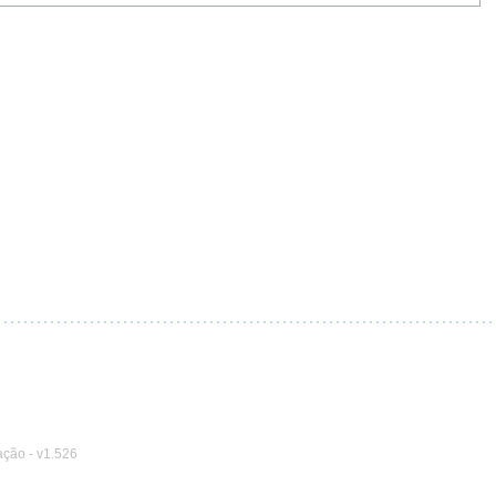
ação
-
v1.526