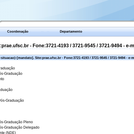
Coordenação
Departamento
prae.ufsc.br - Fone:3721-4193 / 3721-9545 / 3721-9494 - e-
situacao)-[mandato]. Site:prae.ufsc.br - Fone:3721-4193 / 3721-9545 / 3721-9494 - e-
Graduação
Pós-Graduação
nto
aduação
 Pós-Graduação
ós-Graduação Pleno
Pós-Graduação Delegado
ante (NDE)