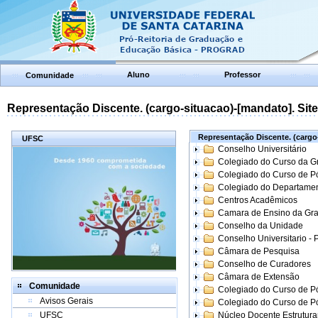
Aluno
Professor
Comunidade
Representação Discente. (cargo-situacao)-[mandato]. Site:
Representação Discente. (cargo-
UFSC
Conselho Universitário
Colegiado do Curso da 
Colegiado do Curso de 
Colegiado do Departame
Centros Acadêmicos
Camara de Ensino da Gr
Conselho da Unidade
Conselho Universitario -
Câmara de Pesquisa
Conselho de Curadores
Câmara de Extensão
Comunidade
Colegiado do Curso de P
Avisos Gerais
Colegiado do Curso de 
UFSC
Núcleo Docente Estrutur