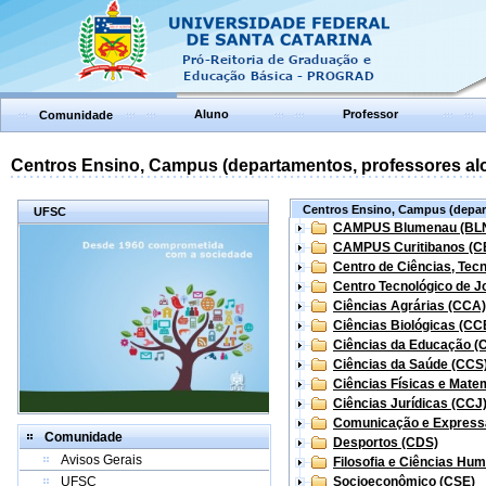
Aluno
Professor
Comunidade
Centros Ensino, Campus (departamentos, professores aloc
Centros Ensino, Campus (depart
UFSC
CAMPUS Blumenau (BL
CAMPUS Curitibanos (C
Centro de Ciências, Tec
Centro Tecnológico de Jo
Ciências Agrárias (CCA)
Ciências Biológicas (CC
Ciências da Educação (
Ciências da Saúde (CCS
Ciências Físicas e Mate
Ciências Jurídicas (CCJ
Comunicação e Express
Comunidade
Desportos (CDS)
Avisos Gerais
Filosofia e Ciências Hu
UFSC
Socioeconômico (CSE)