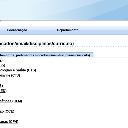
Coordenação
Departamento
ados/email/disciplinas/curriculo)
amentos, professores alocados/email/disciplinas/curriculo)
N)
BS)
nologias e Saúde (CTS)
inville (CTJ)
B)
CED)
)
máticas (CFM)
)
ão (CCE)
manas (CFH)