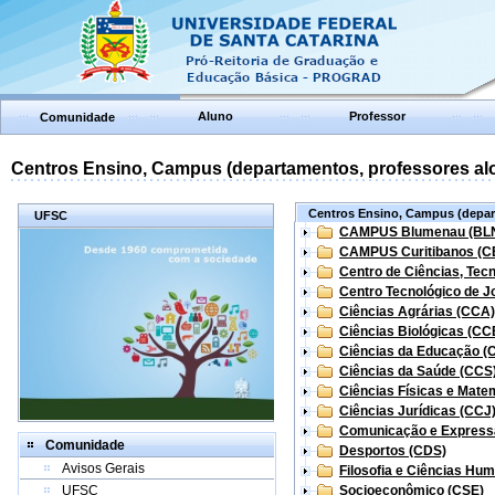
Aluno
Professor
Comunidade
Centros Ensino, Campus (departamentos, professores aloc
Centros Ensino, Campus (depart
UFSC
CAMPUS Blumenau (BL
CAMPUS Curitibanos (C
Centro de Ciências, Tec
Centro Tecnológico de Jo
Ciências Agrárias (CCA)
Ciências Biológicas (CC
Ciências da Educação (
Ciências da Saúde (CCS
Ciências Físicas e Mate
Ciências Jurídicas (CCJ
Comunicação e Express
Comunidade
Desportos (CDS)
Avisos Gerais
Filosofia e Ciências Hu
UFSC
Socioeconômico (CSE)