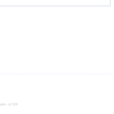
ação
-
v1.526