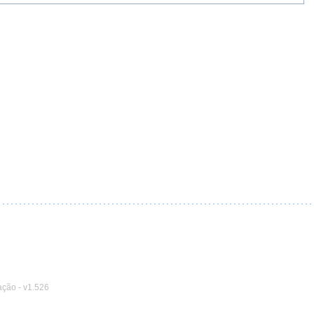
ação
-
v1.526