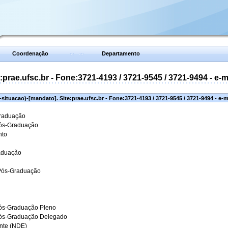
Coordenação
Departamento
prae.ufsc.br - Fone:3721-4193 / 3721-9545 / 3721-9494 - e-
situacao)-[mandato]. Site:prae.ufsc.br - Fone:3721-4193 / 3721-9545 / 3721-9494 - e-
Graduação
Pós-Graduação
nto
aduação
 Pós-Graduação
ós-Graduação Pleno
Pós-Graduação Delegado
ante (NDE)