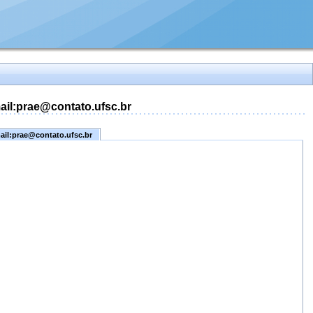
mail:prae@contato.ufsc.br
mail:prae@contato.ufsc.br