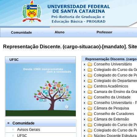
Aluno
Professor
Comunidade
Representação Discente. (cargo-situacao)-[mandato]. Site:
Representação Discente. (cargo-
UFSC
Conselho Universitário
Colegiado do Curso da 
Colegiado do Curso de 
Colegiado do Departame
Centros Acadêmicos
Camara de Ensino da Gr
Conselho da Unidade
Conselho Universitario -
Câmara de Pesquisa
Conselho de Curadores
Câmara de Extensão
Comunidade
Colegiado do Curso de P
Avisos Gerais
Colegiado do Curso de 
UFSC
Núcleo Docente Estrutur