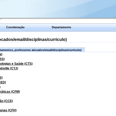
Coordenação
Departamento
ados/email/disciplinas/curriculo)
amentos, professores alocados/email/disciplinas/curriculo)
N)
BS)
nologias e Saúde (CTS)
inville (CTJ)
B)
CED)
)
máticas (CFM)
)
ão (CCE)
manas (CFH)