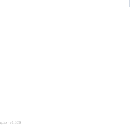
ação
-
v1.526