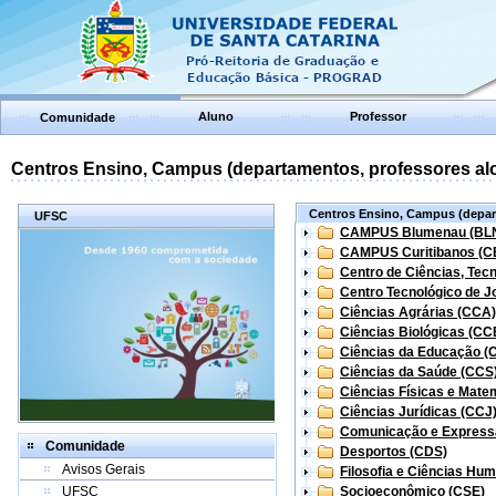
Aluno
Professor
Comunidade
Centros Ensino, Campus (departamentos, professores aloc
Centros Ensino, Campus (depart
UFSC
CAMPUS Blumenau (BL
CAMPUS Curitibanos (C
Centro de Ciências, Tec
Centro Tecnológico de Jo
Ciências Agrárias (CCA)
Ciências Biológicas (CC
Ciências da Educação (
Ciências da Saúde (CCS
Ciências Físicas e Mate
Ciências Jurídicas (CCJ
Comunicação e Express
Comunidade
Desportos (CDS)
Avisos Gerais
Filosofia e Ciências Hu
UFSC
Socioeconômico (CSE)