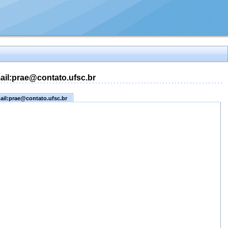
mail:prae@contato.ufsc.br
mail:prae@contato.ufsc.br