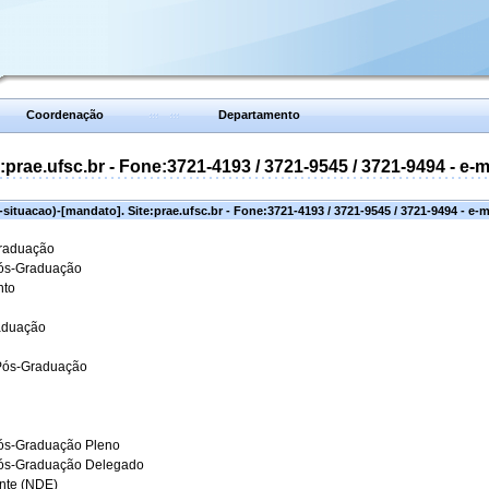
Coordenação
Departamento
prae.ufsc.br - Fone:3721-4193 / 3721-9545 / 3721-9494 - e-
situacao)-[mandato]. Site:prae.ufsc.br - Fone:3721-4193 / 3721-9545 / 3721-9494 - e-
Graduação
Pós-Graduação
nto
aduação
 Pós-Graduação
ós-Graduação Pleno
Pós-Graduação Delegado
ante (NDE)