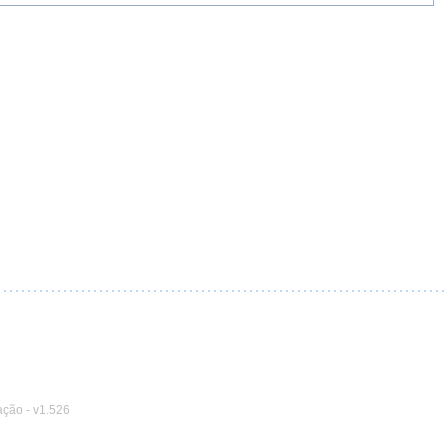
ação
-
v1.526