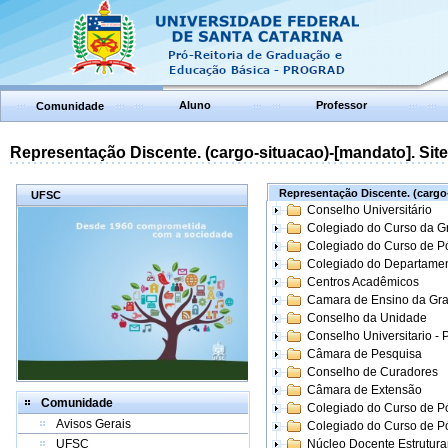
Aluno
Professor
Comunidade
Representação Discente. (cargo-situacao)-[mandato]. Site:
Representação Discente. (cargo-
UFSC
Conselho Universitário
Colegiado do Curso da 
Colegiado do Curso de 
Colegiado do Departame
Centros Acadêmicos
Camara de Ensino da Gr
Conselho da Unidade
Conselho Universitario -
Câmara de Pesquisa
Conselho de Curadores
Câmara de Extensão
Comunidade
Colegiado do Curso de P
Avisos Gerais
Colegiado do Curso de 
UFSC
Núcleo Docente Estrutur