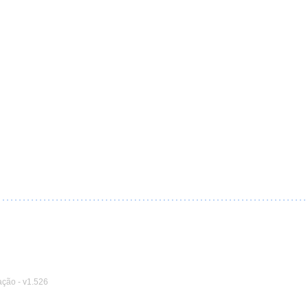
ação
-
v1.526