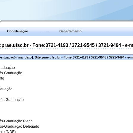
Coordenação
Departamento
prae.ufsc.br - Fone:3721-4193 / 3721-9545 / 3721-9494 - e-
situacao)-[mandato]. Site:prae.ufsc.br - Fone:3721-4193 / 3721-9545 / 3721-9494 - e-
Graduação
Pós-Graduação
nto
aduação
 Pós-Graduação
ós-Graduação Pleno
Pós-Graduação Delegado
ante (NDE)