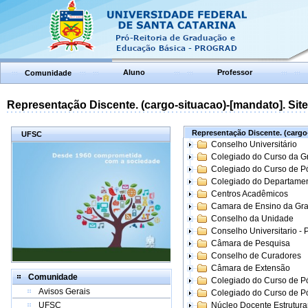
Aluno
Professor
Comunidade
Representação Discente. (cargo-situacao)-[mandato]. Site:
Representação Discente. (cargo-
UFSC
Conselho Universitário
Colegiado do Curso da 
Colegiado do Curso de 
Colegiado do Departame
Centros Acadêmicos
Camara de Ensino da Gr
Conselho da Unidade
Conselho Universitario -
Câmara de Pesquisa
Conselho de Curadores
Câmara de Extensão
Comunidade
Colegiado do Curso de P
Avisos Gerais
Colegiado do Curso de 
UFSC
Núcleo Docente Estrutur