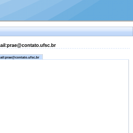
mail:prae@contato.ufsc.br
mail:prae@contato.ufsc.br