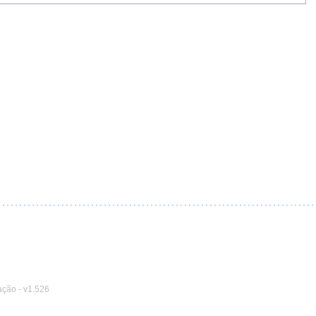
ação
-
v1.526