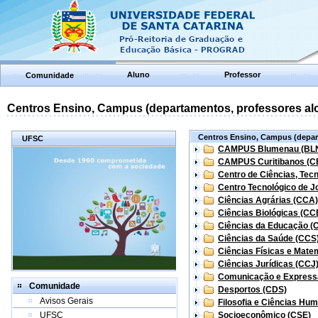
Aluno
Professor
Comunidade
Centros Ensino, Campus (departamentos, professores aloc
Centros Ensino, Campus (depart
UFSC
CAMPUS Blumenau (BL
CAMPUS Curitibanos (C
Centro de Ciências, Tec
Centro Tecnológico de Jo
Ciências Agrárias (CCA)
Ciências Biológicas (CC
Ciências da Educação (
Ciências da Saúde (CCS
Ciências Físicas e Mate
Ciências Jurídicas (CCJ
Comunicação e Express
Comunidade
Desportos (CDS)
Avisos Gerais
Filosofia e Ciências Hu
UFSC
Socioeconômico (CSE)