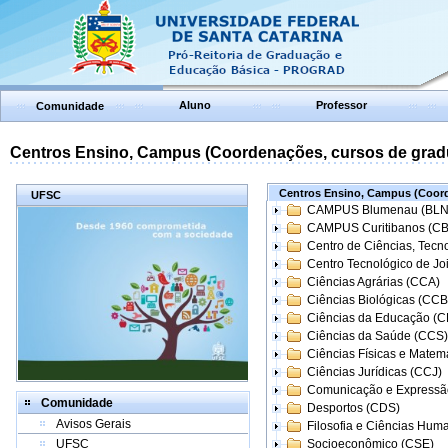
Aluno
Professor
Comunidade
Centros Ensino, Campus (Coordenações, cursos de grad
Centros Ensino, Campus (Coord
UFSC
CAMPUS Blumenau (BLN
CAMPUS Curitibanos (C
Centro de Ciências, Tecn
Centro Tecnológico de Joi
Ciências Agrárias (CCA)
Ciências Biológicas (CCB
Ciências da Educação (
Ciências da Saúde (CCS)
Ciências Físicas e Matem
Ciências Jurídicas (CCJ)
Comunicação e Expressã
Comunidade
Desportos (CDS)
Avisos Gerais
Filosofia e Ciências Hum
UFSC
Socioeconômico (CSE)