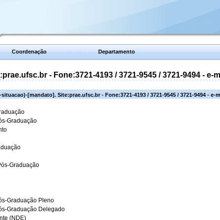
Coordenação
Departamento
prae.ufsc.br - Fone:3721-4193 / 3721-9545 / 3721-9494 - e-
situacao)-[mandato]. Site:prae.ufsc.br - Fone:3721-4193 / 3721-9545 / 3721-9494 - e-
Graduação
Pós-Graduação
nto
aduação
 Pós-Graduação
ós-Graduação Pleno
Pós-Graduação Delegado
ante (NDE)