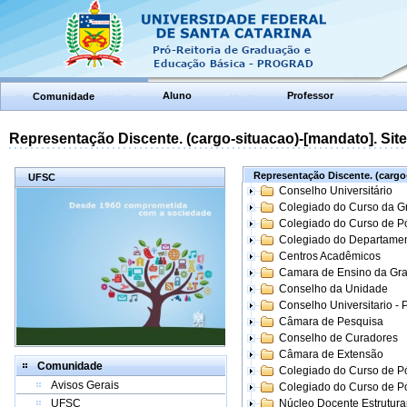
Aluno
Professor
Comunidade
Representação Discente. (cargo-situacao)-[mandato]. Site:
Representação Discente. (cargo-
UFSC
Conselho Universitário
Colegiado do Curso da 
Colegiado do Curso de 
Colegiado do Departame
Centros Acadêmicos
Camara de Ensino da Gr
Conselho da Unidade
Conselho Universitario -
Câmara de Pesquisa
Conselho de Curadores
Câmara de Extensão
Comunidade
Colegiado do Curso de P
Avisos Gerais
Colegiado do Curso de 
UFSC
Núcleo Docente Estrutur