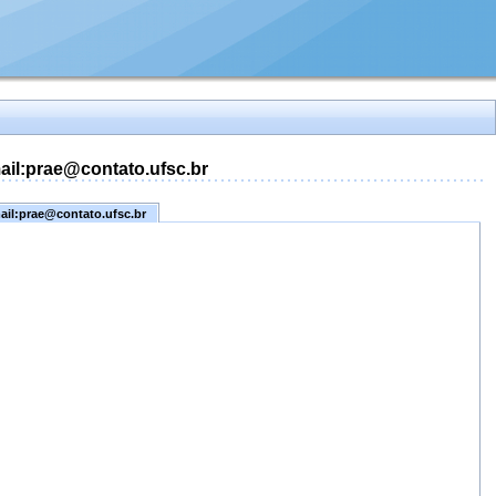
mail:prae@contato.ufsc.br
mail:prae@contato.ufsc.br