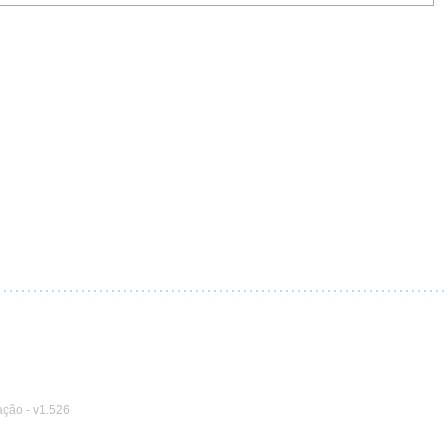
ação
-
v1.526