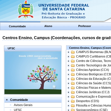
Aluno
Professor
Comunidade
Centros Ensino, Campus (Coordenações, cursos de grad
Centros Ensino, Campus (Coord
UFSC
CAMPUS Blumenau (BLN
CAMPUS Curitibanos (C
Centro de Ciências, Tecn
Centro Tecnológico de Joi
Ciências Agrárias (CCA)
Ciências Biológicas (CCB
Ciências da Educação (
Ciências da Saúde (CCS)
Ciências Físicas e Matem
Ciências Jurídicas (CCJ)
Comunicação e Expressã
Comunidade
Desportos (CDS)
Avisos Gerais
Filosofia e Ciências Hum
UFSC
Socioeconômico (CSE)