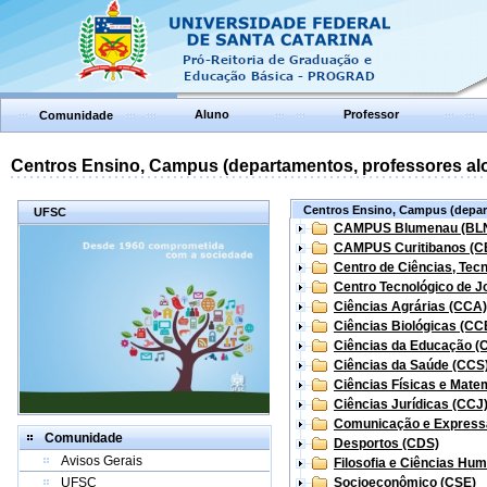
Aluno
Professor
Comunidade
Centros Ensino, Campus (departamentos, professores aloc
Centros Ensino, Campus (depart
UFSC
CAMPUS Blumenau (BL
CAMPUS Curitibanos (C
Centro de Ciências, Tec
Centro Tecnológico de Jo
Ciências Agrárias (CCA)
Ciências Biológicas (CC
Ciências da Educação (
Ciências da Saúde (CCS
Ciências Físicas e Mate
Ciências Jurídicas (CCJ
Comunicação e Express
Comunidade
Desportos (CDS)
Avisos Gerais
Filosofia e Ciências Hu
UFSC
Socioeconômico (CSE)