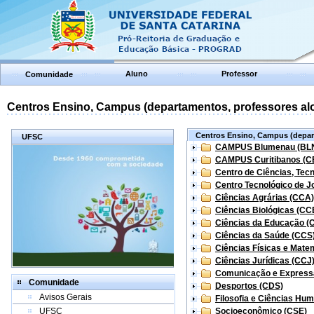
Aluno
Professor
Comunidade
Centros Ensino, Campus (departamentos, professores aloc
Centros Ensino, Campus (depart
UFSC
CAMPUS Blumenau (BL
CAMPUS Curitibanos (C
Centro de Ciências, Tec
Centro Tecnológico de Jo
Ciências Agrárias (CCA)
Ciências Biológicas (CC
Ciências da Educação (
Ciências da Saúde (CCS
Ciências Físicas e Mate
Ciências Jurídicas (CCJ
Comunicação e Express
Comunidade
Desportos (CDS)
Avisos Gerais
Filosofia e Ciências Hu
UFSC
Socioeconômico (CSE)