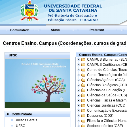
Aluno
Professor
Comunidade
Centros Ensino, Campus (Coordenações, cursos de grad
Centros Ensino, Campus (Coord
UFSC
CAMPUS Blumenau (BLN
CAMPUS Curitibanos (C
Centro de Ciências, Tecn
Centro Tecnológico de Joi
Ciências Agrárias (CCA)
Ciências Biológicas (CCB
Ciências da Educação (
Ciências da Saúde (CCS)
Ciências Físicas e Matem
Ciências Jurídicas (CCJ)
Comunicação e Expressã
Comunidade
Desportos (CDS)
Avisos Gerais
Filosofia e Ciências Hum
UFSC
Socioeconômico (CSE)