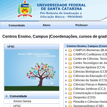
Aluno
Professor
Comunidade
Centros Ensino, Campus (Coordenações, cursos de grad
Centros Ensino, Campus (Coord
UFSC
CAMPUS Blumenau (BLN
CAMPUS Curitibanos (C
Centro de Ciências, Tecn
Centro Tecnológico de Joi
Ciências Agrárias (CCA)
Ciências Biológicas (CCB
Ciências da Educação (
Ciências da Saúde (CCS)
Ciências Físicas e Matem
Ciências Jurídicas (CCJ)
Comunicação e Expressã
Comunidade
Desportos (CDS)
Avisos Gerais
Filosofia e Ciências Hum
UFSC
Socioeconômico (CSE)