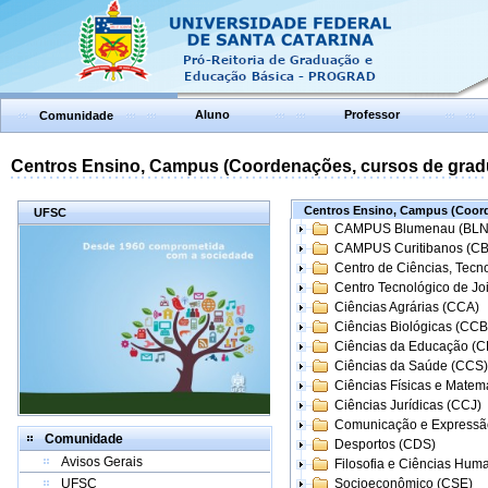
Aluno
Professor
Comunidade
Centros Ensino, Campus (Coordenações, cursos de grad
Centros Ensino, Campus (Coord
UFSC
CAMPUS Blumenau (BLN
CAMPUS Curitibanos (C
Centro de Ciências, Tecn
Centro Tecnológico de Joi
Ciências Agrárias (CCA)
Ciências Biológicas (CCB
Ciências da Educação (
Ciências da Saúde (CCS)
Ciências Físicas e Matem
Ciências Jurídicas (CCJ)
Comunicação e Expressã
Comunidade
Desportos (CDS)
Avisos Gerais
Filosofia e Ciências Hum
UFSC
Socioeconômico (CSE)