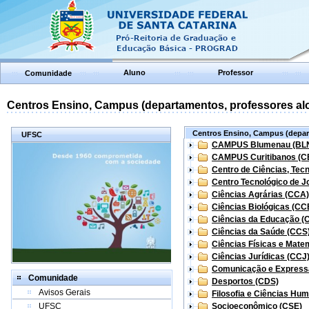
Aluno
Professor
Comunidade
Centros Ensino, Campus (departamentos, professores aloc
Centros Ensino, Campus (depart
UFSC
CAMPUS Blumenau (BL
CAMPUS Curitibanos (C
Centro de Ciências, Tec
Centro Tecnológico de Jo
Ciências Agrárias (CCA)
Ciências Biológicas (CC
Ciências da Educação (
Ciências da Saúde (CCS
Ciências Físicas e Mate
Ciências Jurídicas (CCJ
Comunicação e Express
Comunidade
Desportos (CDS)
Avisos Gerais
Filosofia e Ciências Hu
UFSC
Socioeconômico (CSE)