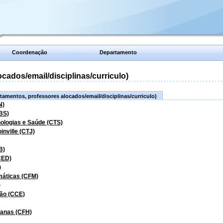
Coordenação
Departamento
ados/email/disciplinas/curriculo)
amentos, professores alocados/email/disciplinas/curriculo)
N)
BS)
nologias e Saúde (CTS)
inville (CTJ)
B)
CED)
)
máticas (CFM)
)
ão (CCE)
manas (CFH)