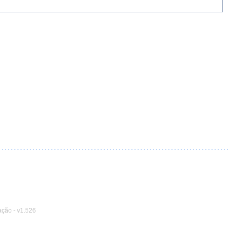
ação
-
v1.526