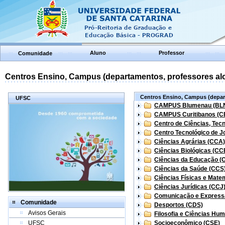
Aluno
Professor
Comunidade
Centros Ensino, Campus (departamentos, professores aloc
Centros Ensino, Campus (depart
UFSC
CAMPUS Blumenau (BL
CAMPUS Curitibanos (C
Centro de Ciências, Tec
Centro Tecnológico de Jo
Ciências Agrárias (CCA)
Ciências Biológicas (CC
Ciências da Educação (
Ciências da Saúde (CCS
Ciências Físicas e Mate
Ciências Jurídicas (CCJ
Comunicação e Express
Comunidade
Desportos (CDS)
Avisos Gerais
Filosofia e Ciências Hu
UFSC
Socioeconômico (CSE)