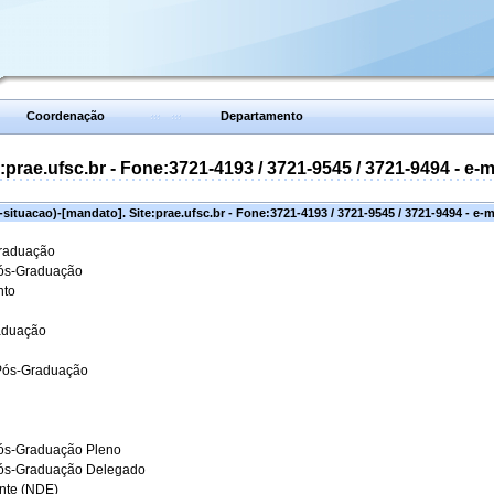
Coordenação
Departamento
prae.ufsc.br - Fone:3721-4193 / 3721-9545 / 3721-9494 - e-
situacao)-[mandato]. Site:prae.ufsc.br - Fone:3721-4193 / 3721-9545 / 3721-9494 - e-
Graduação
Pós-Graduação
nto
aduação
 Pós-Graduação
ós-Graduação Pleno
Pós-Graduação Delegado
ante (NDE)