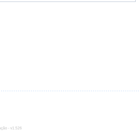
ação
-
v1.526