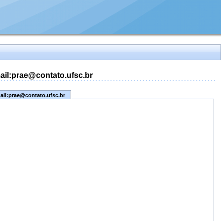
mail:prae@contato.ufsc.br
mail:prae@contato.ufsc.br