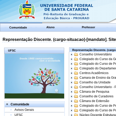
Aluno
Professor
Comunidade
Representação Discente. (cargo-situacao)-[mandato]. Site:
Representação Discente. (cargo-
UFSC
Conselho Universitário
Colegiado do Curso da 
Colegiado do Curso de 
Colegiado do Departame
Centros Acadêmicos
Camara de Ensino da Gr
Conselho da Unidade
Conselho Universitario -
Câmara de Pesquisa
Conselho de Curadores
Câmara de Extensão
Comunidade
Colegiado do Curso de P
Avisos Gerais
Colegiado do Curso de 
UFSC
Núcleo Docente Estrutur