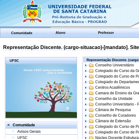
Aluno
Professor
Comunidade
Representação Discente. (cargo-situacao)-[mandato]. Site:
Representação Discente. (cargo-
UFSC
Conselho Universitário
Colegiado do Curso da 
Colegiado do Curso de 
Colegiado do Departame
Centros Acadêmicos
Camara de Ensino da Gr
Conselho da Unidade
Conselho Universitario -
Câmara de Pesquisa
Conselho de Curadores
Câmara de Extensão
Comunidade
Colegiado do Curso de P
Avisos Gerais
Colegiado do Curso de 
UFSC
Núcleo Docente Estrutur