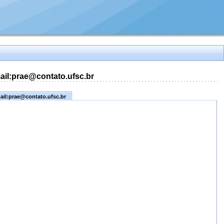
mail:prae@contato.ufsc.br
mail:prae@contato.ufsc.br