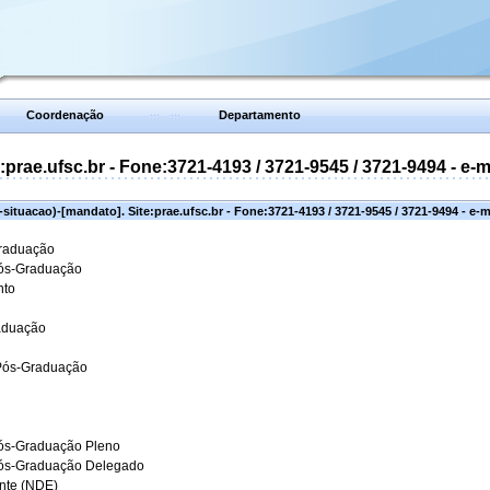
Coordenação
Departamento
prae.ufsc.br - Fone:3721-4193 / 3721-9545 / 3721-9494 - e-
situacao)-[mandato]. Site:prae.ufsc.br - Fone:3721-4193 / 3721-9545 / 3721-9494 - e-
Graduação
Pós-Graduação
nto
aduação
 Pós-Graduação
ós-Graduação Pleno
Pós-Graduação Delegado
ante (NDE)