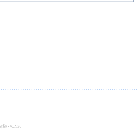
ação
-
v1.526