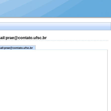
mail:prae@contato.ufsc.br
mail:prae@contato.ufsc.br