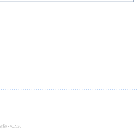
ação
-
v1.526