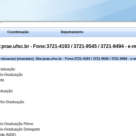
Coordenação
Departamento
prae.ufsc.br - Fone:3721-4193 / 3721-9545 / 3721-9494 - e-
situacao)-[mandato]. Site:prae.ufsc.br - Fone:3721-4193 / 3721-9545 / 3721-9494 - e-
Graduação
Pós-Graduação
nto
aduação
 Pós-Graduação
ós-Graduação Pleno
Pós-Graduação Delegado
ante (NDE)