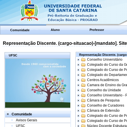
Aluno
Professor
Comunidade
Representação Discente. (cargo-situacao)-[mandato]. Site:
Representação Discente. (cargo-
UFSC
Conselho Universitário
Colegiado do Curso da 
Colegiado do Curso de 
Colegiado do Departame
Centros Acadêmicos
Camara de Ensino da Gr
Conselho da Unidade
Conselho Universitario -
Câmara de Pesquisa
Conselho de Curadores
Câmara de Extensão
Comunidade
Colegiado do Curso de P
Avisos Gerais
Colegiado do Curso de 
UFSC
Núcleo Docente Estrutur