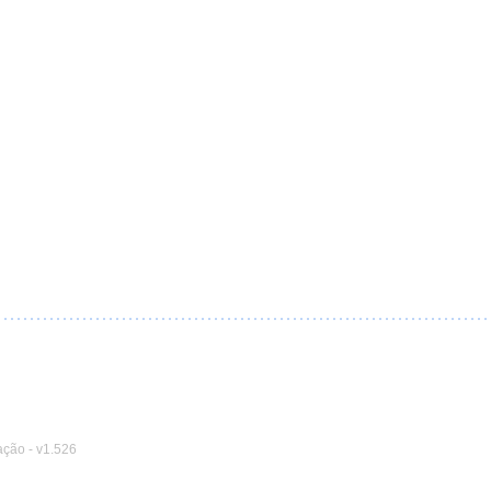
ação
-
v1.526