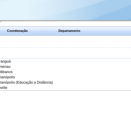
Coordenação
Departamento
aranguá
umenau
itibanos
rianópolis
rianópolis (Educação a Distância)
ville