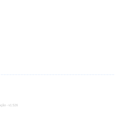
ação
-
v1.526