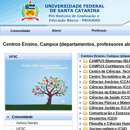
Aluno
Professor
Comunidade
Centros Ensino, Campus (departamentos, professores aloc
Centros Ensino, Campus (depart
UFSC
CAMPUS Blumenau (BL
CAMPUS Curitibanos (C
Centro de Ciências, Tec
Centro Tecnológico de Jo
Ciências Agrárias (CCA)
Ciências Biológicas (CC
Ciências da Educação (
Ciências da Saúde (CCS
Ciências Físicas e Mate
Ciências Jurídicas (CCJ
Comunicação e Express
Comunidade
Desportos (CDS)
Avisos Gerais
Filosofia e Ciências Hu
UFSC
Socioeconômico (CSE)