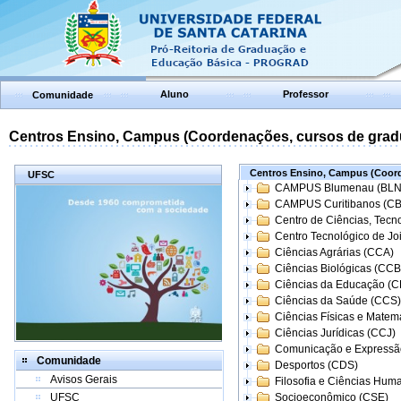
Aluno
Professor
Comunidade
Centros Ensino, Campus (Coordenações, cursos de grad
Centros Ensino, Campus (Coord
UFSC
CAMPUS Blumenau (BLN
CAMPUS Curitibanos (C
Centro de Ciências, Tecn
Centro Tecnológico de Joi
Ciências Agrárias (CCA)
Ciências Biológicas (CCB
Ciências da Educação (
Ciências da Saúde (CCS)
Ciências Físicas e Matem
Ciências Jurídicas (CCJ)
Comunicação e Expressã
Comunidade
Desportos (CDS)
Avisos Gerais
Filosofia e Ciências Hum
UFSC
Socioeconômico (CSE)